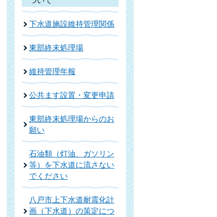
ついて
下水道施設維持管理関係
東部終末処理場
維持管理年報
公共ます設置・変更申請
東部終末処理場からのお
願い
石油類（灯油、ガソリン
等）を下水道に流さない
でください
八戸市上下水道耐震化計
画（下水道）の策定につ