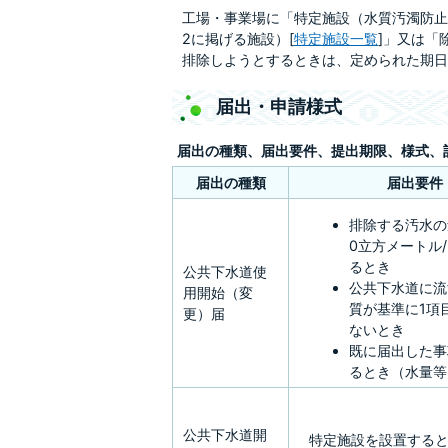
工場・事業場に「特定施設（水質汚濁防止
2に掲げる施設）[
特定施設一覧
]」又は「
排除しようとするときは、定められた期日
届出・申請様式
届出の種類、届出要件、提出期限、様式、
届出の種類
届出要件
排除する汚水の
0立方メートル
るとき
公共下水道使
公共下水道に流
用開始（変
質が基準に1項
更）届
ないとき
既に届出した事
るとき（水量等
公共下水道開
特定施設を設置する