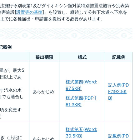
法施行令別表第1及びダイオキシン類対策特別措置法施行令別表第
除害施設[
設置等の基準
]」を設置し、継続して公共下水道へ下水を
までに各種届出・申請書を提出する必要があります。
記載例
提出期限
様式
記載例
量が、最大5
/日以上であ
様式第四(Word:
記入例(PD
97.5KB)
す汚水の水
あらかじめ
F:192.5K
目でも適合し
様式第四(PDF:1
B)
61.3KB)
項を変更す
）
様式第五(Word:
30.5KB)
記載例(PD
とき（上記に
あらかじめ