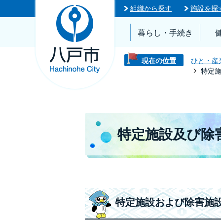
組織から探す
施設を探
暮らし・手続き
現在の位置
ひと・産
特定
特定施設及び除
特定施設および除害施