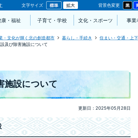
す
文字サイズ
背景色変更
健康・福祉
子育て・学校
文化・スポーツ
事業
業・文化が輝く北の創造都市
暮らし・手続き
住まい・交通・上
施設及び除害施設について
害施設について
更新日：2025年05月28日
設