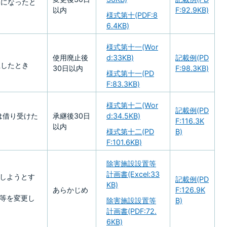
更になったと
以内
F:92.9KB)
様式第十(PDF:8
6.4KB)
様式第十一(Wor
使用廃止後
d:33KB)
記載例(PD
止したとき
30日以内
F:98.3KB)
様式第十一(PD
F:83.3KB)
様式第十二(Wor
記載例(PD
は借り受けた
承継後30日
d:34.5KB)
F:116.3K
以内
様式第十二(PD
B)
F:101.6KB)
除害施設設置等
計画書(Excel:33
しようとす
記載例(PD
KB)
あらかじめ
F:126.9K
等を変更し
除害施設設置等
B)
計画書(PDF:72.
6KB)