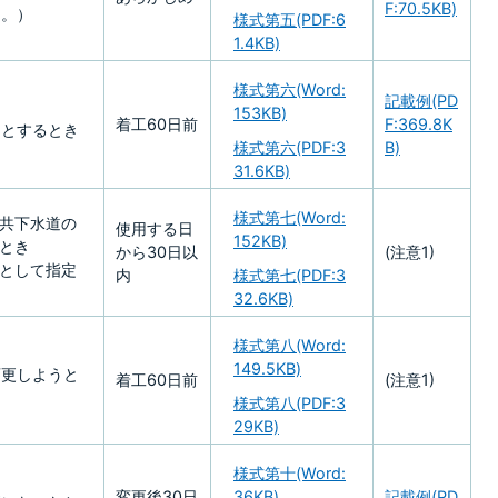
F:70.5KB)
る。）
様式第五(PDF:6
1.4KB)
様式第六(Word:
記載例(PD
153KB)
着工60日前
F:369.8K
うとするとき
様式第六(PDF:3
B)
31.6KB)
様式第七(Word:
共下水道の
使用する日
152KB)
とき
から30日以
(注意1)
として指定
内
様式第七(PDF:3
32.6KB)
様式第八(Word:
149.5KB)
変更しようと
着工60日前
(注意1)
様式第八(PDF:3
29KB)
様式第十(Word:
変更後30日
36KB)
記載例(PD