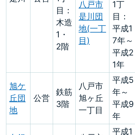
八戸市
1丁
目：
是川団
目：
木造
地(一丁
平成1
1・
目)
7年～
2階
平成2
1年
平成5
旭ケ
八戸市
鉄筋
年～
丘団
公営
旭ヶ丘
3階
平成9
地
一丁目
年
平成1