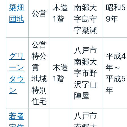
簗畑
木造
南郷大
昭和5
公営
団地
1階
字島守
9年
字簗瀬
公営
八戸市
グリ
特公
平成4
南郷大
ーン
賃
木造
年～
字市野
タウ
地域
1階
平成5
沢字山
ン
特別
年
陣屋
住宅
若者
八戸市