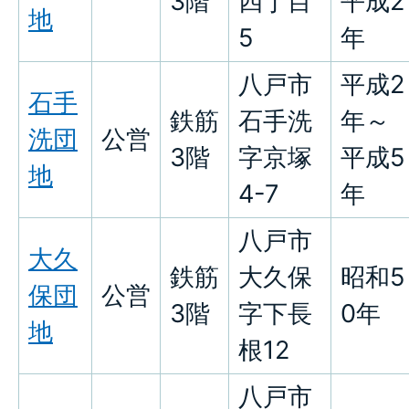
3階
四丁目
平成2
地
5
年
八戸市
平成2
石手
鉄筋
石手洗
年～
洗団
公営
3階
字京塚
平成5
地
4-7
年
八戸市
大久
鉄筋
大久保
昭和5
保団
公営
3階
字下長
0年
地
根12
八戸市