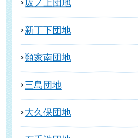
坂ノ上団地
新丁下団地
類家南団地
三島団地
大久保団地