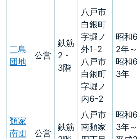
八戸市
白銀町
字堀ノ
昭和6
鉄筋
三島
外1-2
2年～
公営
2・
団地
八戸市
昭和6
3階
白銀町
3年
字堀ノ
内6-2
八戸市
昭和6
類家
鉄筋
南類家
3年～
南団
公営