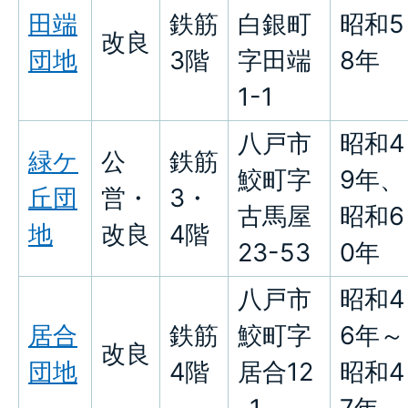
田端
鉄筋
白銀町
昭和5
改良
団地
3階
字田端
8年
1-1
八戸市
昭和4
緑ケ
公
鉄筋
鮫町字
9年、
丘団
営・
3・
古馬屋
昭和6
地
改良
4階
23-53
0年
八戸市
昭和4
居合
鉄筋
鮫町字
6年～
改良
団地
4階
居合12
昭和4