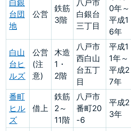
白銀
八戸市
鉄筋
0年～
台団
公営
白銀台
3階
平成1
地
三丁目
6年
八戸市
平成1
白山
公営
木造
西白山
1年～
台ヒ
(注
1・
台五丁
平成2
ルズ
意)
2階
目
7年
番町
鉄筋
八戸市
平成2
ヒル
借上
2～
番町20
3年
ズ
11階
-6