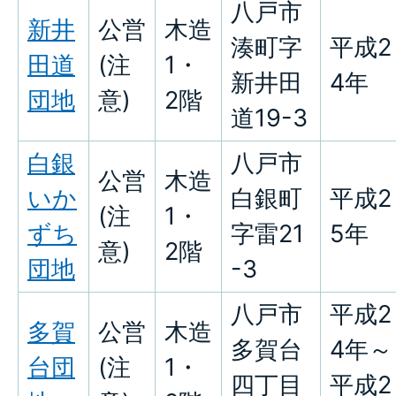
八戸市
新井
公営
木造
湊町字
平成2
田道
(注
1・
新井田
4年
団地
意)
2階
道19-3
白銀
八戸市
公営
木造
いか
白銀町
平成2
(注
1・
ずち
字雷21
5年
意)
2階
団地
-3
八戸市
平成2
多賀
公営
木造
多賀台
4年～
台団
(注
1・
四丁目
平成2