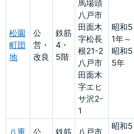
馬場頭
八戸市
田面木
昭和5
松園
公
鉄筋
字松長
1年～
町団
営・
4・
根21-2
昭和5
地
改良
5階
八戸市
5年
田面木
字エヒ
サ沢2-
1
昭和5
八重
公
鉄筋
八戸市