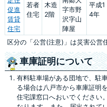
定住
南郷大
若者
木造
平成1
促進
字市野
住宅
2階
4年
賃貸
沢字山
住宅
陣屋
区分の「公営(注意)」は災害公営
車庫証明について
有料駐車場がある団地で、駐
る場合は八戸市から車庫証明
住宅課窓口へおいでください。
なります。また、届出されて