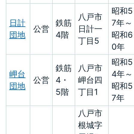
昭和5
八戸市
日計
鉄筋
7年～
公営
日計一
団地
4階
昭和6
丁目5
0年
昭和5
鉄筋
八戸市
岬台
4年～
公営
4・
岬台四
団地
昭和5
5階
丁目1
7年
八戸市
根城字