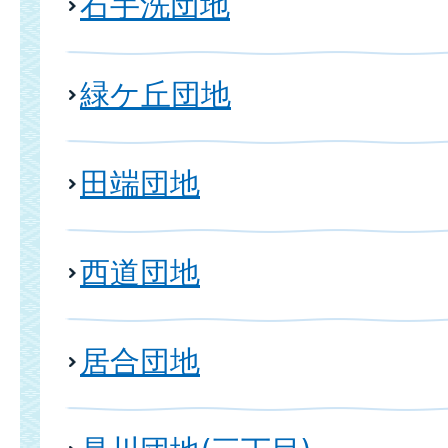
石手洗団地
緑ケ丘団地
田端団地
西道団地
居合団地