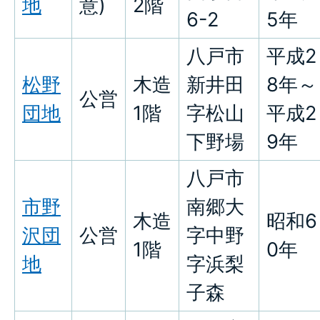
地
意)
2階
6-2
5年
八戸市
平成2
松野
木造
新井田
8年～
公営
団地
1階
字松山
平成2
下野場
9年
八戸市
市野
南郷大
木造
昭和6
沢団
公営
字中野
1階
0年
地
字浜梨
子森