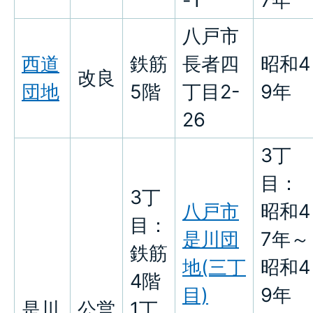
-1
7年
八戸市
西道
鉄筋
長者四
昭和4
改良
団地
5階
丁目2-
9年
26
3丁
目：
3丁
八戸市
昭和4
目：
是川団
7年～
鉄筋
地(三丁
昭和4
4階
目)
9年
是川
公営
1丁