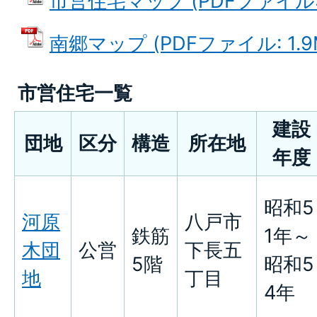
市営住宅マップ (PDFファイル: 2
南郷マップ (PDFファイル: 1.9
市営住宅一覧
建設
団地
区分
構造
所在地
年度
昭和5
河原
八戸市
鉄筋
1年～
木団
公営
下長五
5階
昭和5
地
丁目
4年