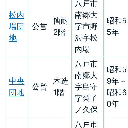
八戸市
松内
南郷大
簡耐
昭和5
場団
公営
字市野
2階
5年
地
沢字松
内場
八戸市
昭和5
南郷大
中央
木造
9年～
公営
字島守
団地
1階
昭和6
字梨子
0年
ノ久保
八戸市