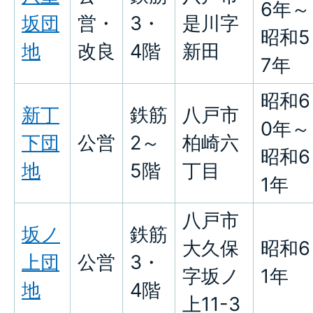
6年～
坂団
営・
3・
是川字
昭和5
地
改良
4階
新田
7年
昭和6
新丁
鉄筋
八戸市
0年～
下団
公営
2～
柏崎六
昭和6
地
5階
丁目
1年
八戸市
坂ノ
鉄筋
大久保
昭和6
上団
公営
3・
字坂ノ
1年
地
4階
上11-3