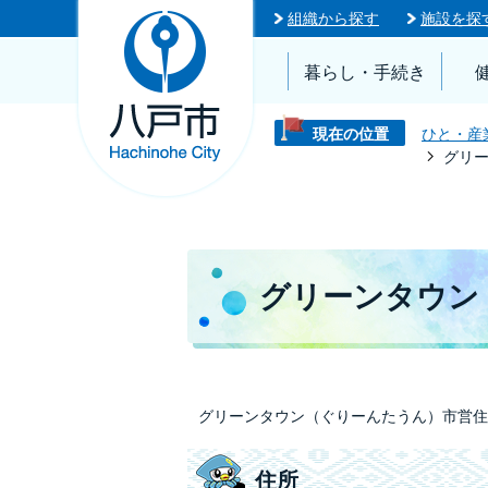
組織から探す
施設を探
暮らし・手続き
現在の位置
ひと・産
グリ
グリーンタウン
グリーンタウン（ぐりーんたうん）市営住
住所