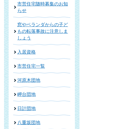
市営住宅随時募集のお知
らせ
窓やベランダからの子ど
もの転落事故に注意しま
しょう
入居資格
市営住宅一覧
河原木団地
岬台団地
日計団地
八重坂団地