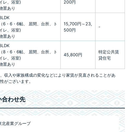
イレ、浴室)
200円
物置あり
3LDK
（6・6・6帖、 居間、台所、ト
15,700円～23,
-
イレ、浴室)
500円
物置あり
3LDK
（8・6・6帖、 居間、台所、ト
特定公共賃
45,800円
イレ、浴室)
貸住宅
物置あり
居後に、収入や家族構成の変化などにより家賃が見直されることがあ
性がございます。
い合わせ先
東北産業グループ