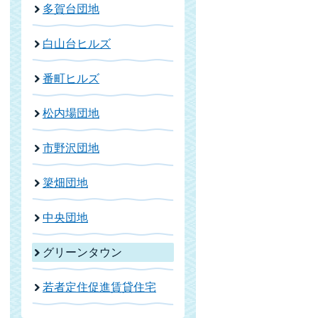
多賀台団地
白山台ヒルズ
番町ヒルズ
松内場団地
市野沢団地
簗畑団地
中央団地
グリーンタウン
若者定住促進賃貸住宅