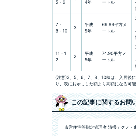
5・6
4年
ートル
7・
平成
69.86平方メ
3
8・10
5年
ートル
11・1
平成
74.90平方メ
2
2
5年
ートル
(注意)3、5、6、7、8、10棟は、入
り、表にお示しした額より高額になる可能
この記事に関するお問
市営住宅等指定管理者 清掃テクノ・