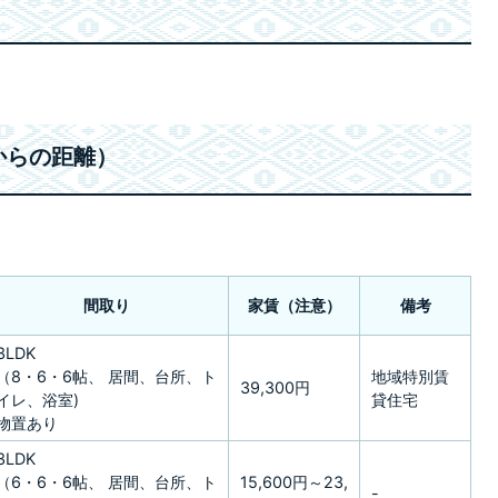
からの距離）
間取り
家賃（注意）
備考
3LDK
（8・6・6帖、 居間、台所、ト
地域特別賃
39,300円
イレ、浴室)
貸住宅
物置あり
3LDK
（6・6・6帖、 居間、台所、ト
15,600円～23,
-