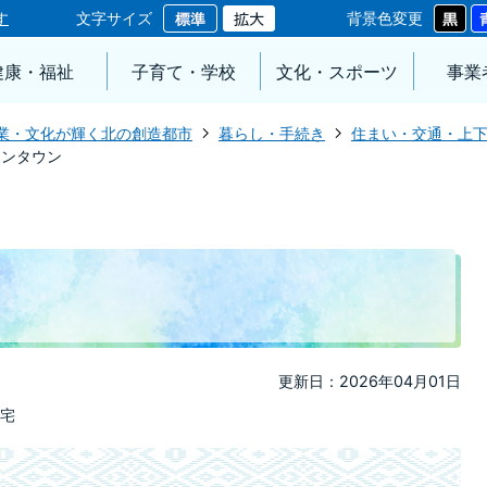
す
文字サイズ
背景色変更
健康・福祉
子育て・学校
文化・スポーツ
事業
業・文化が輝く北の創造都市
暮らし・手続き
住まい・交通・上
ーンタウン
更新日：2026年04月01日
宅