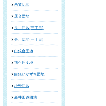
西道団地
居合団地
是川団地(三丁目)
是川団地(一丁目)
白銀台団地
旭ケ丘団地
白銀いかずち団地
松野団地
新井田道団地