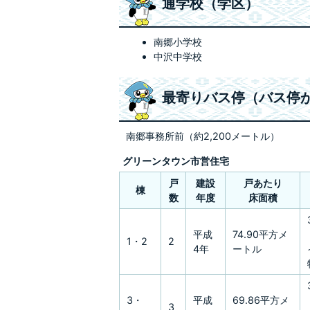
通学校（学区）
南郷小学校
中沢中学校
最寄りバス停（バス停
南郷事務所前（約2,200メートル）
グリーンタウン市営住宅
戸
建設
戸あたり
棟
数
年度
床面積
平成
74.90平方メ
1・2
2
4年
ートル
3・
平成
69.86平方メ
3