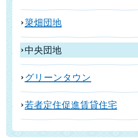
簗畑団地
中央団地
グリーンタウン
若者定住促進賃貸住宅