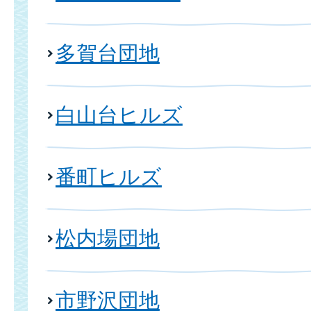
多賀台団地
白山台ヒルズ
番町ヒルズ
松内場団地
市野沢団地