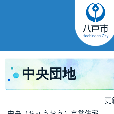
中央団地
更
中央（ちゅうおう）市営住宅