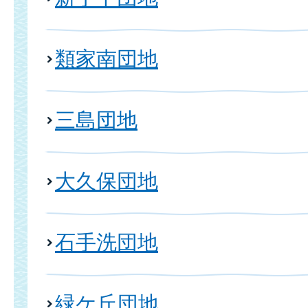
類家南団地
三島団地
大久保団地
石手洗団地
緑ケ丘団地