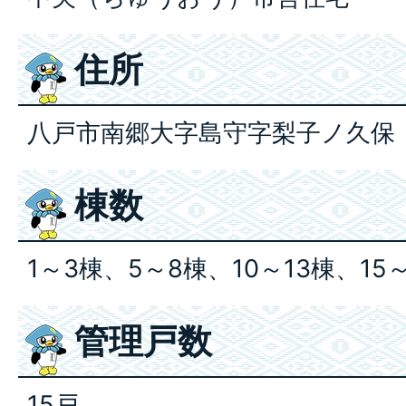
住所
八戸市南郷大字島守字梨子ノ久保
棟数
1～3棟、5～8棟、10～13棟、15
管理戸数
15戸