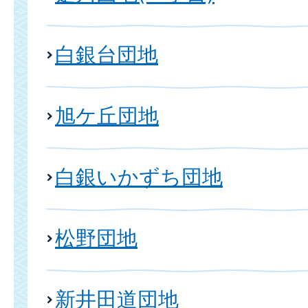
白銀台団地
旭ケ丘団地
白銀いかずち団地
松野団地
新井田道団地