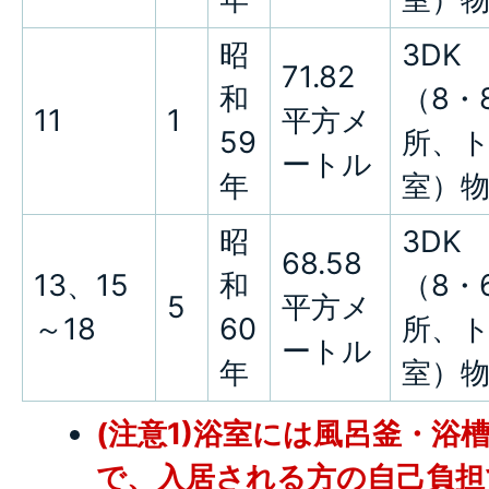
昭
3DK
71.82
和
（8・
11
1
平方メ
59
所、
ートル
年
室）
昭
3DK
68.58
13、15
和
（8・
5
平方メ
～18
60
所、
ートル
年
室）
(注意1)浴室には風呂釜・浴
で、入居される方の自己負担