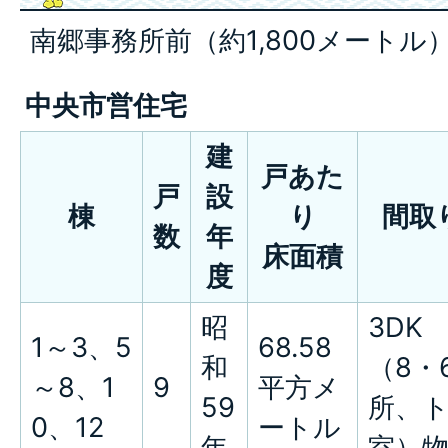
南郷事務所前（約1,800メートル
中央市営住宅
建
戸あた
戸
設
棟
り
間取
数
年
床面積
度
昭
3DK
1～3、5
68.58
和
（8・
～8、1
9
平方メ
59
所、
0、12
ートル
年
室）