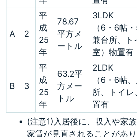
平
3LDK
78.67
成
（6・6帖・
A
2
平方メ
25
兼台所、ト
ートル
年
室）物置有
平
2LDK
63.2平
成
（6・6帖
B
3
方メー
25
所、トイレ
トル
年
置有
(注意1)入居後に、収入や家
家賃が見直されることがあり