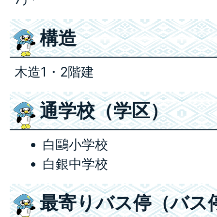
構造
木造1・2階建
通学校（学区）
白鷗小学校
白銀中学校
最寄りバス停（バス