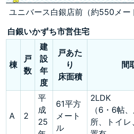
ユニバース白銀店前（約550メー
白銀いかずち市営住宅
建
戸あた
戸
設
棟
り
間
数
年
床面積
度
平
2LDK
61平方
成
（6・6帖
A
2
メート
25
所、トイレ
ル
年
置有