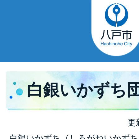
白銀いかずち
更
白銀いかずち（しろがねいかずち