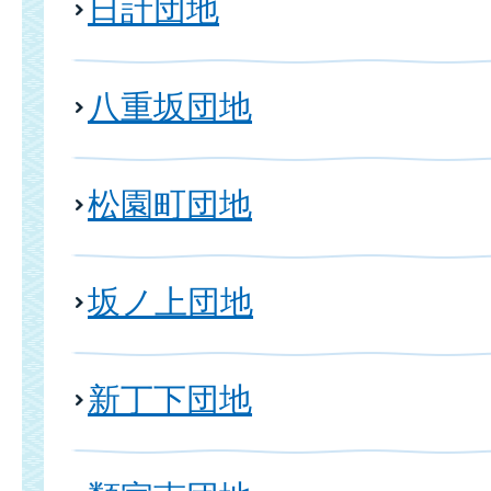
日計団地
八重坂団地
松園町団地
坂ノ上団地
新丁下団地