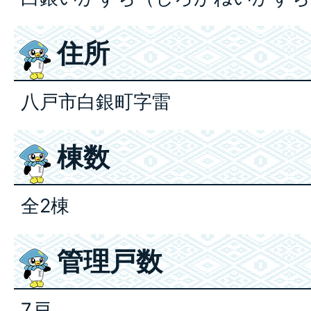
住所
八戸市白銀町字雷
棟数
全2棟
管理戸数
7戸