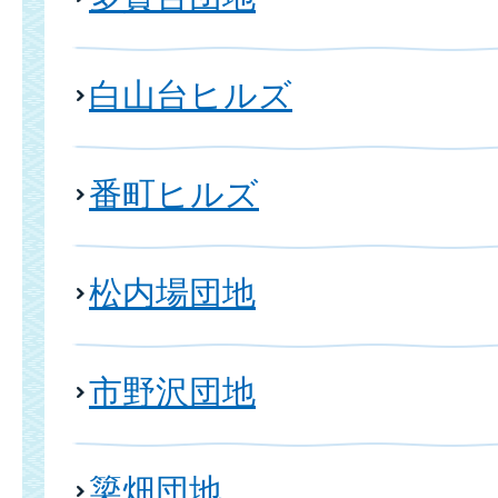
白山台ヒルズ
番町ヒルズ
松内場団地
市野沢団地
簗畑団地