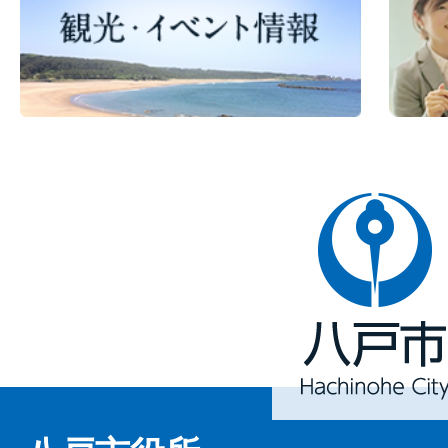
八
戸
市
Hachinohe
City