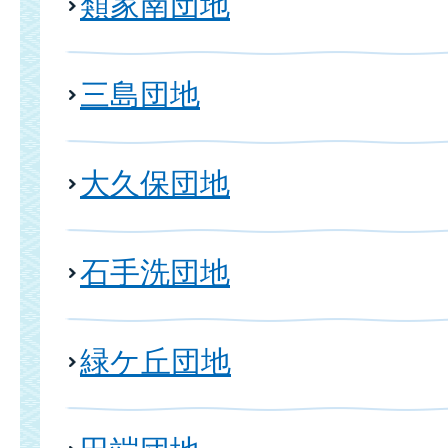
類家南団地
三島団地
大久保団地
石手洗団地
緑ケ丘団地