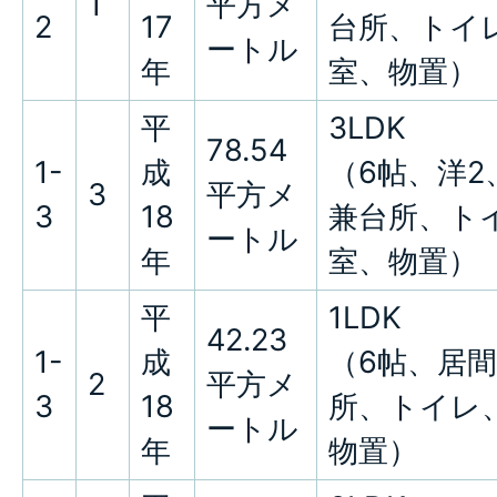
1
平方メ
2
17
台所、トイ
ートル
年
室、物置）
平
3LDK
78.54
1-
成
（6帖、洋2
3
平方メ
3
18
兼台所、ト
ートル
年
室、物置）
平
1LDK
42.23
1-
成
（6帖、居
2
平方メ
3
18
所、トイレ
ートル
年
物置）