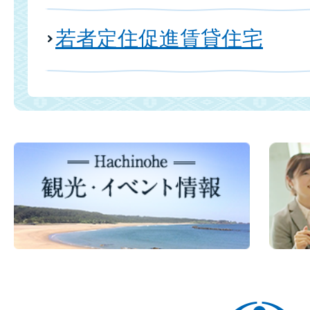
若者定住促進賃貸住宅