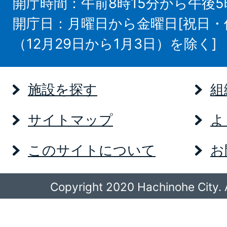
開庁時間：午前8時15分から午後5
開庁日：月曜日から金曜日[祝日
（12月29日から1月3日）を除く]
施設を探す
組
サイトマップ
よ
このサイトについて
お
Copyright 2020 Hachinohe City. A