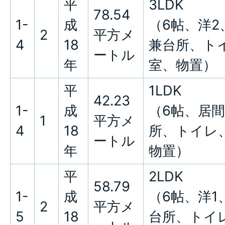
平
3LDK
78.54
1-
成
（6帖、洋2
2
平方メ
4
18
兼台所、ト
ートル
年
室、物置）
平
1LDK
42.23
1-
成
（6帖、居
1
平方メ
4
18
所、トイレ
ートル
年
物置）
平
2LDK
58.79
1-
成
（6帖、洋1
2
平方メ
5
18
台所、トイ