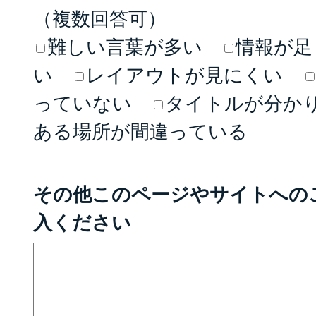
（複数回答可）
難しい言葉が多い
情報が足
い
レイアウトが見にくい
っていない
タイトルが分か
ある場所が間違っている
その他このページやサイトへの
入ください