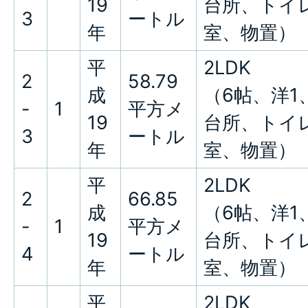
19
台所、トイ
3
ートル
年
室、物置）
平
2LDK
2
58.79
成
（6帖、洋1
-
1
平方メ
19
台所、トイ
3
ートル
年
室、物置）
平
2LDK
2
66.85
成
（6帖、洋1
-
1
平方メ
19
台所、トイ
4
ートル
年
室、物置）
平
2LDK