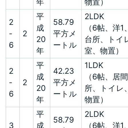
年
物置）
平
2LDK
2
58.79
成
（6帖、洋1
-
2
平方メ
20
台所、トイ
6
ートル
年
室、物置）
平
1LDK
2
42.23
成
（6帖、居
-
2
平方メ
20
所、トイレ
6
ートル
年
物置）
平
2LDK
58.79
3
成
（6帖、洋1