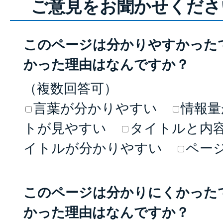
ご意見をお聞かせくださ
このページは分かりやすかった
かった理由はなんですか？
（複数回答可）
言葉が分かりやすい
情報量
トが見やすい
タイトルと内
イトルが分かりやすい
ペー
このページは分かりにくかった
かった理由はなんですか？