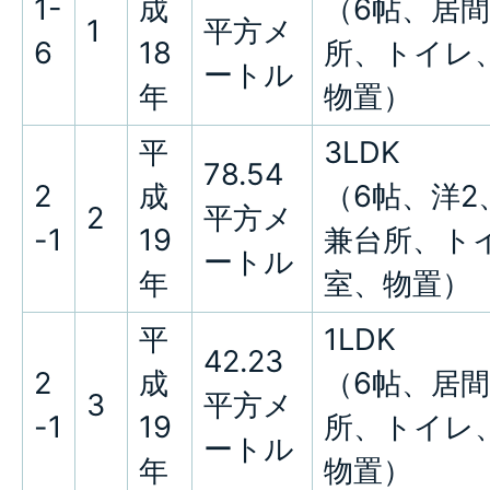
1-
成
（6帖、居
1
平方メ
6
18
所、トイレ
ートル
年
物置）
平
3LDK
78.54
2
成
（6帖、洋2
2
平方メ
-1
19
兼台所、ト
ートル
年
室、物置）
平
1LDK
42.23
2
成
（6帖、居
3
平方メ
-1
19
所、トイレ
ートル
年
物置）