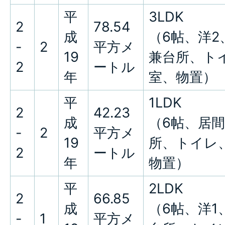
平
3LDK
2
78.54
成
（6帖、洋2
-
2
平方メ
19
兼台所、ト
2
ートル
年
室、物置）
平
1LDK
2
42.23
成
（6帖、居
-
2
平方メ
19
所、トイレ
2
ートル
年
物置）
平
2LDK
2
66.85
成
（6帖、洋1
-
1
平方メ