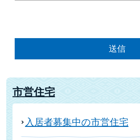
市営住宅
入居者募集中の市営住宅