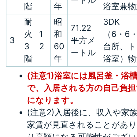
ートル
階
年
浴室兼物
耐
昭
3DK
71.22
火
1
和
（6・6・
3
平方メ
3
2
60
台所、ト
ートル
階
年
浴室）物
(注意1)浴室には風呂釜・浴
で、入居される方の自己負担
になります。
(注意2)入居後に、収入や家
家賃が見直されることがあり
り高額になる可能性がござい