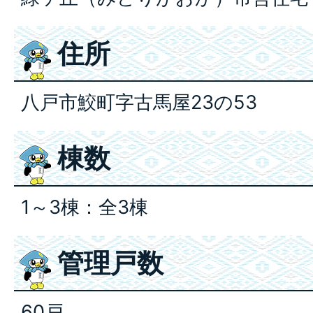
住所
八戸市鮫町字古馬屋23の53
棟数
1～3棟：全3棟
管理戸数
60戸