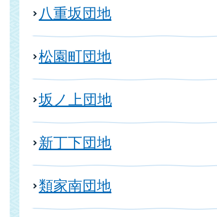
八重坂団地
松園町団地
坂ノ上団地
新丁下団地
類家南団地