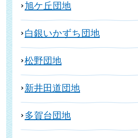
旭ケ丘団地
白銀いかずち団地
松野団地
新井田道団地
多賀台団地