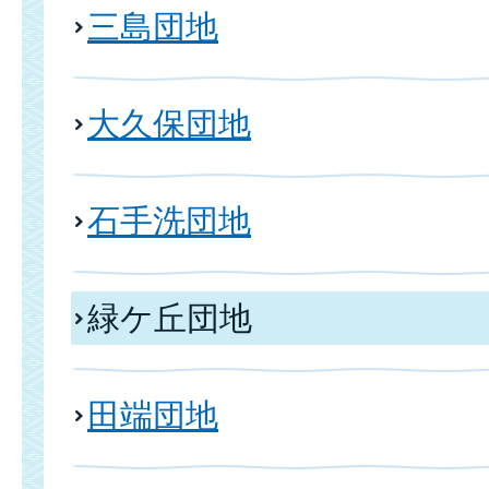
三島団地
大久保団地
石手洗団地
緑ケ丘団地
田端団地