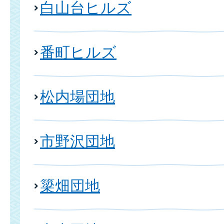
白山台ヒルズ
番町ヒルズ
松内場団地
市野沢団地
簗畑団地