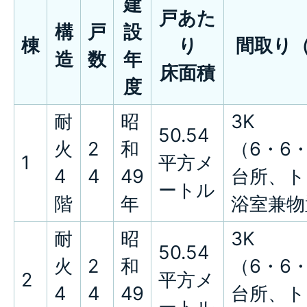
建
戸あた
構
戸
設
棟
り
間取り（
造
数
年
床面積
度
耐
昭
3K
50.54
火
2
和
（6・6・
1
平方メ
4
4
49
台所、ト
ートル
階
年
浴室兼物
耐
昭
3K
50.54
火
2
和
（6・6・
2
平方メ
4
4
49
台所、ト