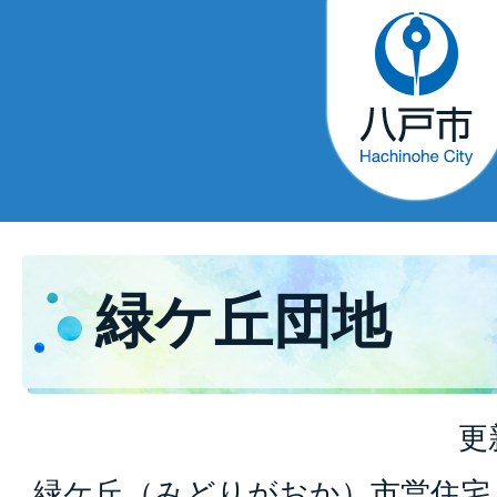
緑ケ丘団地
更
緑ケ丘（みどりがおか）市営住宅