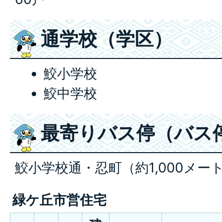
通学校（学区）
鮫小学校
鮫中学校
最寄りバス停（バス
鮫小学校通・忍町（約1,000メー
緑ケ丘市営住宅