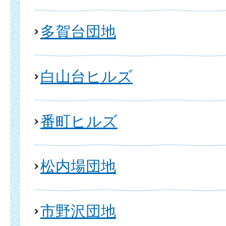
多賀台団地
白山台ヒルズ
番町ヒルズ
松内場団地
市野沢団地