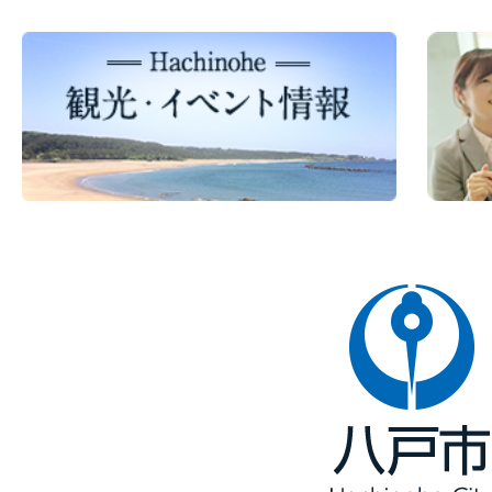
八
戸
市
Hachinohe
City