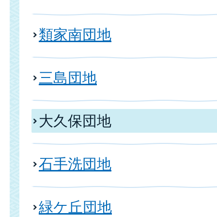
類家南団地
三島団地
大久保団地
石手洗団地
緑ケ丘団地