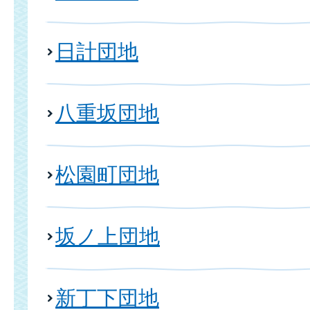
日計団地
八重坂団地
松園町団地
坂ノ上団地
新丁下団地