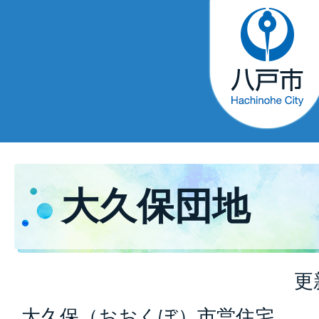
大久保団地
更
大久保（おおくぼ）市営住宅