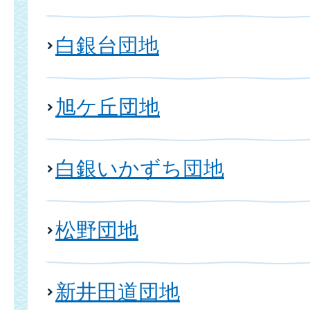
白銀台団地
旭ケ丘団地
白銀いかずち団地
松野団地
新井田道団地