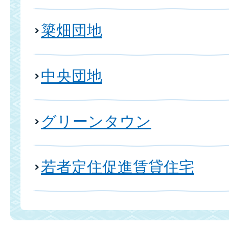
簗畑団地
中央団地
グリーンタウン
若者定住促進賃貸住宅