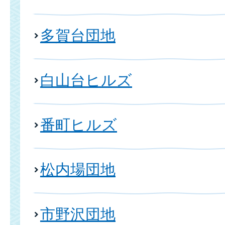
多賀台団地
白山台ヒルズ
番町ヒルズ
松内場団地
市野沢団地