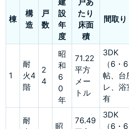
建
戸あ
構
戸
設
たり
棟
間取り
造
数
年
床面
度
積
3DK
昭
71.22
耐
（6・6
和
2
平方
1
火4
帖、台
6
4
メー
階
レ、浴
0
トル
有
年
3DK
耐
76.49
昭
（6・6