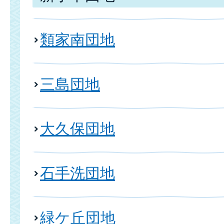
類家南団地
三島団地
大久保団地
石手洗団地
緑ケ丘団地