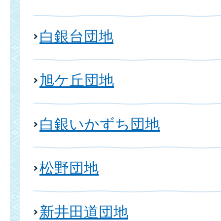
白銀台団地
旭ケ丘団地
白銀いかずち団地
松野団地
新井田道団地