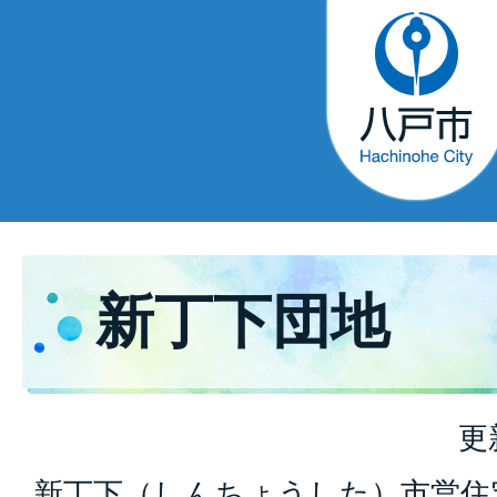
新丁下団地
更
新丁下（しんちょうした）市営住