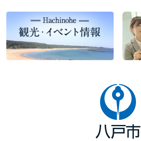
八
戸
市
Hachinohe
City