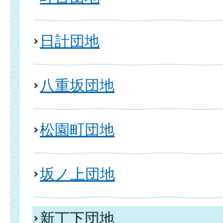
日計団地
八重坂団地
松園町団地
坂ノ上団地
新丁下団地