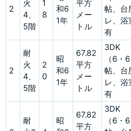
火
1
平方
2
和6
帖、台
4、
8
メー
1年
レ、浴
5階
トル
有
3DK
耐
67.82
昭
（6・6
火
2
平方
2
和6
帖、台
4、
0
メー
1年
レ、浴
5階
トル
有
3DK
67.82
耐
昭
（6・6
平方