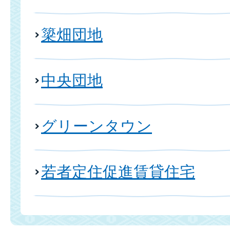
簗畑団地
中央団地
グリーンタウン
若者定住促進賃貸住宅