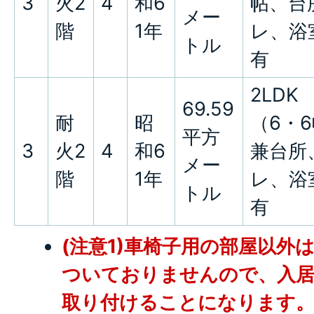
3
火2
4
和6
帖、台
メー
階
1年
レ、浴
トル
有
2LDK
69.59
耐
昭
（6・
平方
3
火2
4
和6
兼台所
メー
階
1年
レ、浴
トル
有
(注意1)車椅子用の部屋以外
ついておりませんので、入居
取り付けることになります