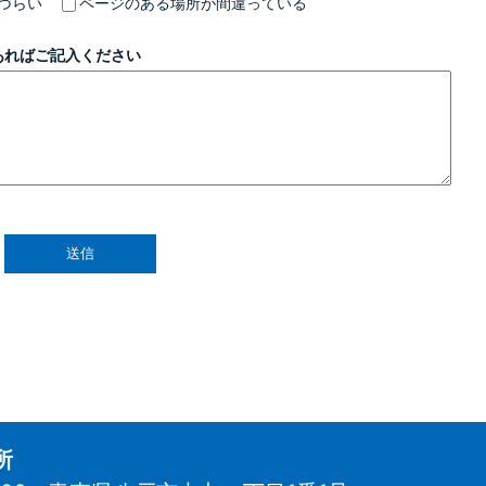
づらい
ページのある場所が間違っている
あればご記入ください
所