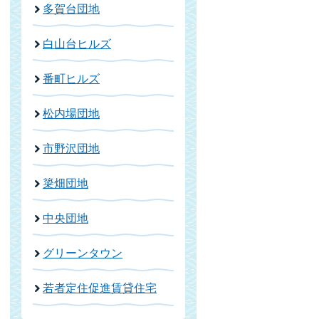
多賀台団地
白山台ヒルズ
番町ヒルズ
松内場団地
市野沢団地
簗畑団地
中央団地
グリーンタウン
若者定住促進賃貸住宅