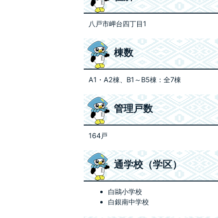
八戸市岬台四丁目1
棟数
A1・A2棟、B1～B5棟：全7棟
管理戸数
164戸
通学校（学区）
白鷗小学校
白銀南中学校