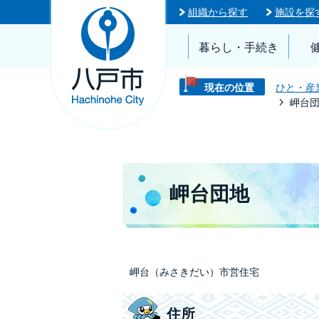
組織から探す
施設を探
暮らし・手続き
現在の位置
ひと・産
岬台
岬台団地
岬台（みさきだい）市営住宅
住所