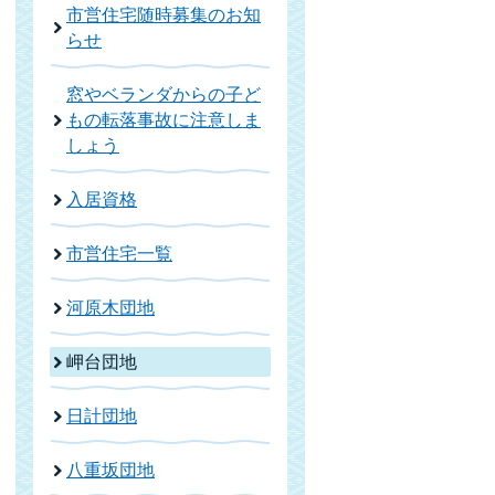
市営住宅随時募集のお知
らせ
窓やベランダからの子ど
もの転落事故に注意しま
しょう
入居資格
市営住宅一覧
河原木団地
岬台団地
日計団地
八重坂団地