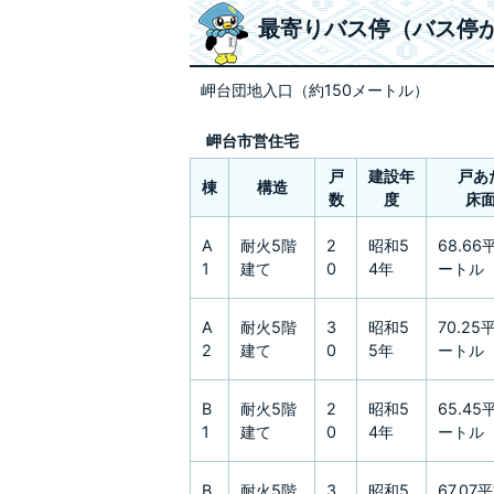
最寄りバス停（バス停
岬台団地入口（約150メートル）
岬台市営住宅
戸
建設年
戸あ
棟
構造
数
度
床
A
耐火5階
2
昭和5
68.6
1
建て
0
4年
ートル
A
耐火5階
3
昭和5
70.25
2
建て
0
5年
ートル
B
耐火5階
2
昭和5
65.4
1
建て
0
4年
ートル
B
耐火5階
3
昭和5
67.0