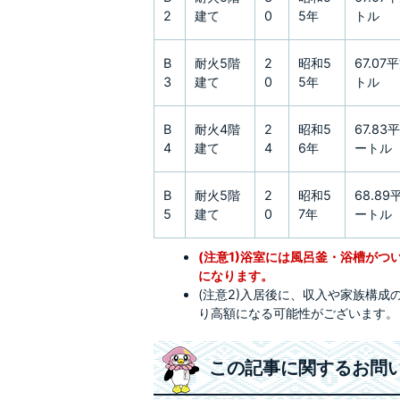
2
建て
0
5年
トル
B
耐火5階
2
昭和5
67.0
3
建て
0
5年
トル
B
耐火4階
2
昭和5
67.83
4
建て
4
6年
ートル
B
耐火5階
2
昭和5
68.8
5
建て
0
7年
ートル
(注意1)浴室には風呂釜・浴槽が
になります。
(注意2)入居後に、収入や家族構
り高額になる可能性がございます。
この記事に関するお問