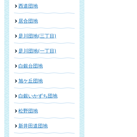
西道団地
居合団地
是川団地(三丁目)
是川団地(一丁目)
白銀台団地
旭ケ丘団地
白銀いかずち団地
松野団地
新井田道団地