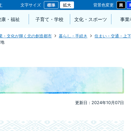
す
文字サイズ
背景色変更
健康・福祉
子育て・学校
文化・スポーツ
事業
業・文化が輝く北の創造都市
暮らし・手続き
住まい・交通・上
団地
更新日：2024年10月07日