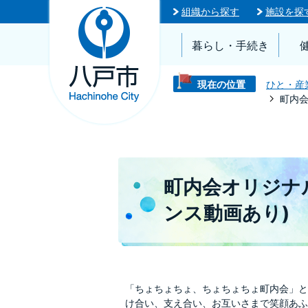
組織から探す
施設を探
暮らし・手続き
現在の位置
ひと・産
町内会
町内会オリジナ
ンス動画あり)
「ちょちょちょ、ちょちょちょ町内会」と
け合い、支え合い、お互いさまで笑顔あふ