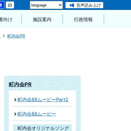
音声読み上げ
者向け
施設案内
行政情報
動
町内会PR
町内会PR
町内会88ムービーPart2
町内会88ムービー
町内会オリジナルソング