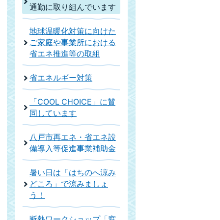
通勤に取り組んでいます
地球温暖化対策に向けた
ご家庭や事業所における
省エネ推進等の取組
省エネルギー対策
「COOL CHOICE」に賛
同しています
八戸市再エネ・省エネ設
備導入等促進事業補助金
暑い日は「はちのへ涼み
どころ」で涼みましょ
う！
断熱ワークショップ「窓