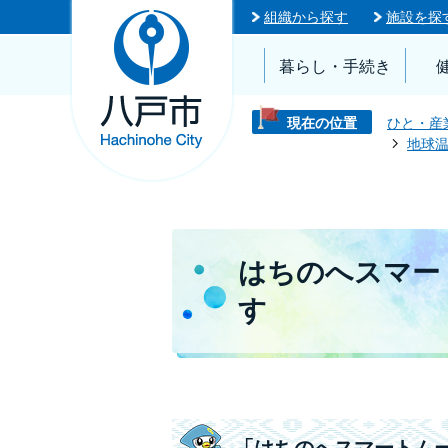
組織から探す
施設を探
暮らし・手続き
現在の位置
ひと・産
地球
はちのへスマー
す