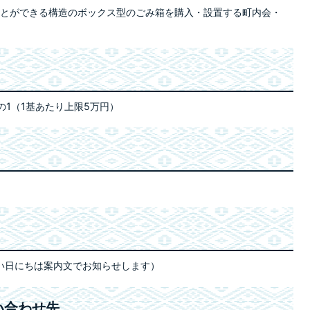
とができる構造のボックス型のごみ箱を購入・設置する町内会・
）
1（1基あたり上限5万円）
）
い日にちは案内文でお知らせします）
い合わせ先