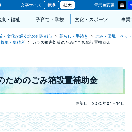
す
文字サイズ
背景色変更
健康・福祉
子育て・学校
文化・スポーツ
事業
業・文化が輝く北の創造都市
暮らし・手続き
ごみ・環境・ペッ
の収集・集積所
カラス被害対策のためのごみ箱設置補助金
のためのごみ箱設置補助金
更新日：2025年04月14日