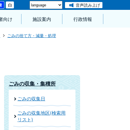
音声読み上げ
者向け
施設案内
行政情報
ト
ごみの捨て方・減量・処理
ごみの収集・集積所
ごみの収集日
ごみの収集地区(検索用
リスト)