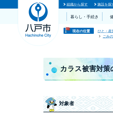
組織から探す
施設を探
暮らし・手続き
現在の位置
ひと・産
ごみ
カラス被害対策
対象者