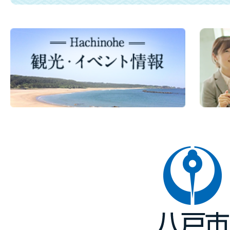
八
戸
市
Hachinohe