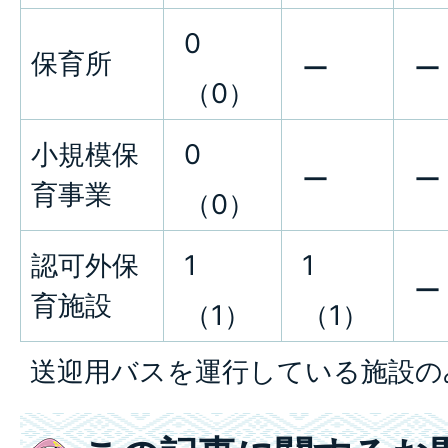
0
保育所
ー
ー
（0）
小規模保
0
ー
ー
育事業
（0）
認可外保
1
1
ー
育施設
（1）
（1）
送迎用バスを運行している施設の