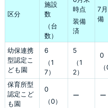
施設
時点
7
区分
数
備
装備
（台
済
数）
幼保連携
6
5
0
型認定こ
（1
（1
（
ども園
7）
2）
保育所型
0
認定こど
ー
ー
（0）
も園