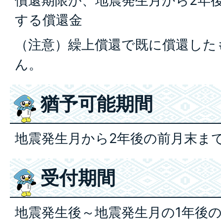
償還期限が、地震発生月から2年
する償還金
（注意）繰上償還で既に償還した
ん。
猶予可能期間
地震発生月から2年後の前月末ま
受付期間
地震発生後～地震発生月の1年後