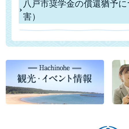
八戸市奨学金の償還猶予に
害）