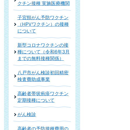
クチン接種 実施医療機関
子宮頸がん予防ワクチン
（HPVワクチン）の接種
について
新型コロナワクチンの接
種について（令和6年3月
までの無料接種関係）
八戸市がん検診初回精密
検査費助成事業
高齢者帯状疱疹ワクチン
定期接種について
がん検診
高齢者の予防接種費用の