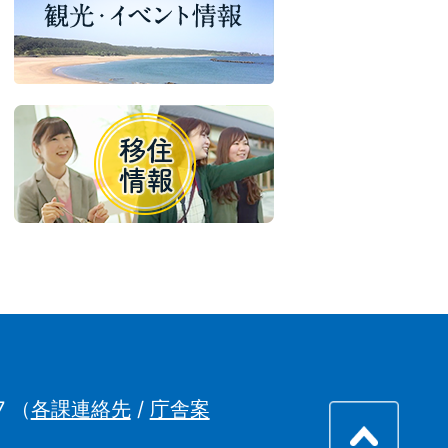
7
（
各課連絡先
/
庁舎案