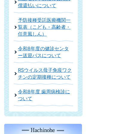
償還払いについて
予防接種受託医療機関一
覧表（こども・高齢者・
任意風しん）
令和8年度の健診センタ
ー送迎バスについて
RSウイルス母子免疫ワク
チンの定期接種について
令和8年度 歯周病検診に
ついて