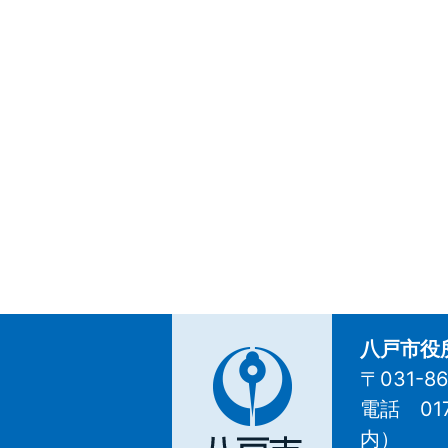
八戸市役
〒031-
電話 01
八
内
）