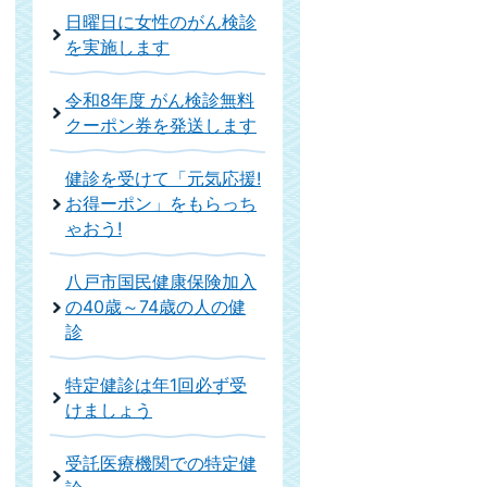
日曜日に女性のがん検診
を実施します
令和8年度 がん検診無料
クーポン券を発送します
健診を受けて「元気応援!
お得ーポン」をもらっち
ゃおう!
八戸市国民健康保険加入
の40歳～74歳の人の健
診
特定健診は年1回必ず受
けましょう
受託医療機関での特定健