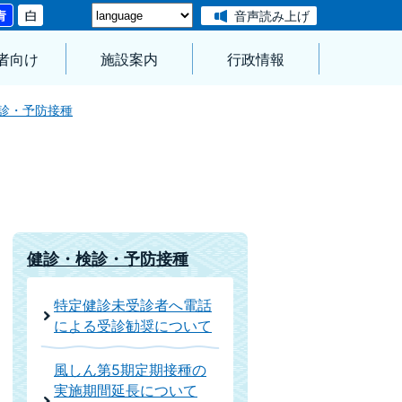
音声読み上げ
者向け
施設案内
行政情報
診・予防接種
健診・検診・予防接種
特定健診未受診者へ電話
による受診勧奨について
風しん第5期定期接種の
実施期間延長について