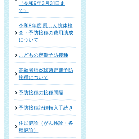
（令和9年3月31日ま
で）
令和8年度 風しん抗体検
査・予防接種の費用助成
について
こどもの定期予防接種
高齢者肺炎球菌定期予防
接種について
予防接種の接種間隔
予防接種記録転入手続き
住民健診（がん検診・各
種健診）