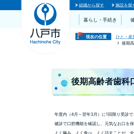
組織から探す
施設を探
暮らし・手続き
現在の位置
ひと・産
後期
後期高齢者歯科
年度内（4月～翌年3月）に1回限り受診で
健診で口腔機能を確認し、元気なお口を保
よく噛み、よく食べ、よく話すことが、全