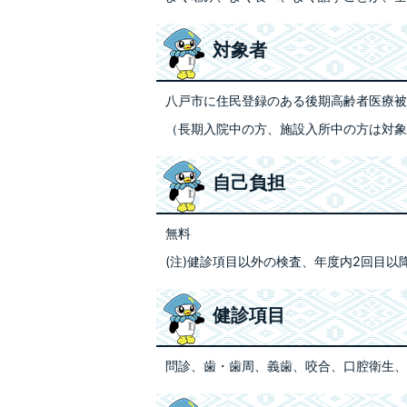
対象者
八戸市に住民登録のある後期高齢者医療被
（長期入院中の方、施設入所中の方は対象
自己負担
無料
(注)健診項目以外の検査、年度内2回目
健診項目
問診、歯・歯周、義歯、咬合、口腔衛生、