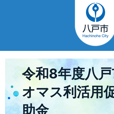
令和8年度八戸
オマス利活用
助金