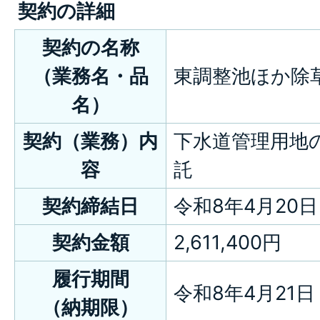
契約の詳細
契約の名称
（業務名・品
東調整池ほか除
名）
契約（業務）内
下水道管理用地
容
託
契約締結日
令和8年4月20日
契約金額
2,611,400円
履行期間
令和8年4月21日
（納期限）