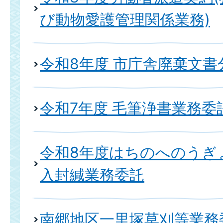
び動物愛護管理関係業務)
令和8年度 市庁舎廃棄文書
令和7年度 毛筆浄書業務委
令和8年度はちのへのうぎ
入封緘業務委託
南郷地区一里塚草刈等業務