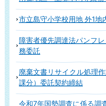
市立島守小学校用地 外1地
障害者優先調達法パンフレ
務委託
廃棄文書リサイクル処理作
課分）委託契約締結
令和7年国勢調査に係る調