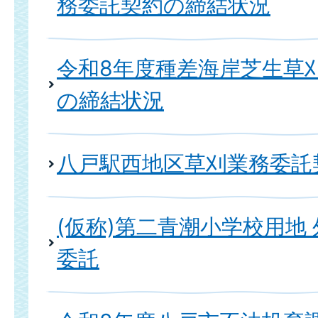
務委託契約の締結状況
令和8年度種差海岸芝生草
の締結状況
八戸駅西地区草刈業務委託
(仮称)第二青潮小学校用地
委託