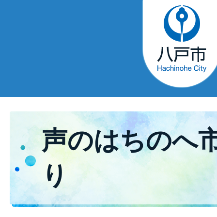
声のはちのへ
り