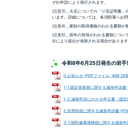
ぞれ申請により発行されます。
(注意3)＿火災についての「り災証明書
います。詳細については、各消防署へお問
(注意4)＿家財の取得価格のわかる書類
(注意5)＿前年の所得がわかる書類につ
出により提出が免除される場合があります
令和8年6月25日発生の岩
0.お知らせ (PDFファイル: 468.2KB
1-1.固定資産税に関する減免申請書 (P
1-2.減免申請にかかる申立書（固定固定
2.市県民税に関する減免申請書 (PDFフ
3-1.国民健康保険税に関する減免申請書