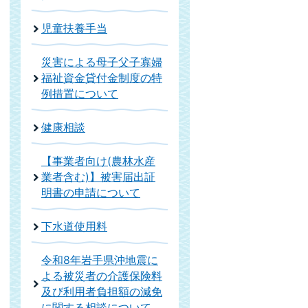
児童扶養手当
災害による母子父子寡婦
福祉資金貸付金制度の特
例措置について
健康相談
【事業者向け(農林水産
業者含む)】被害届出証
明書の申請について
下水道使用料
令和8年岩手県沖地震に
よる被災者の介護保険料
及び利用者負担額の減免
に関する相談について