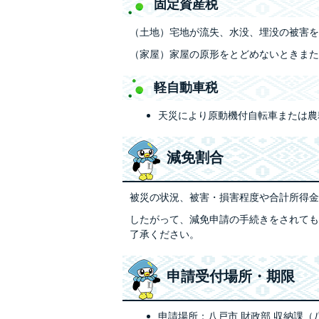
固定資産税
（土地）宅地が流失、水没、埋没の被害を
（家屋）家屋の原形をとどめないときまた
軽自動車税
天災により原動機付自転車または農
減免割合
被災の状況、被害・損害程度や合計所得金
したがって、減免申請の手続きをされても
了承ください。
申請受付場所・期限
申請場所：八戸市 財政部 収納課（