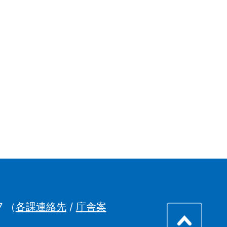
7
（
各課連絡先
/
庁舎案