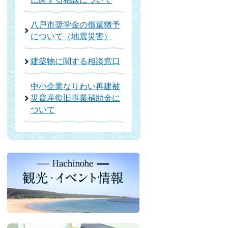
八戸市奨学金の償還猶予
について（地震災害）
建築物に関する相談窓口
中小企業なりわい再建被
災資産復旧事業補助金に
ついて