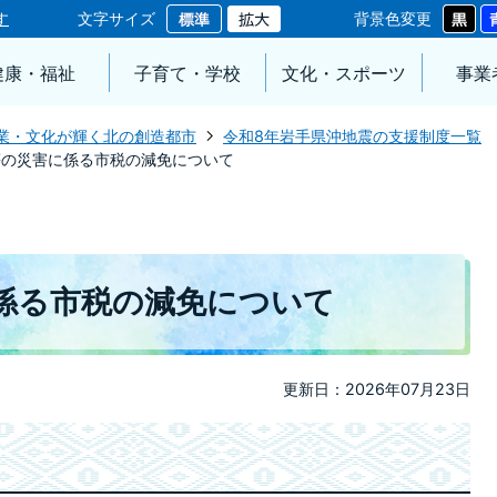
す
文字サイズ
背景色変更
健康・福祉
子育て・学校
文化・スポーツ
事業
業・文化が輝く北の創造都市
令和8年岩手県沖地震の支援制度一覧
等の災害に係る市税の減免について
係る市税の減免について
更新日：2026年07月23日