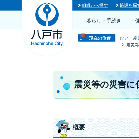
組織から探す
施設を探
暮らし・手続き
現在の位置
ひと・産
震災
震災等の災害に
概要