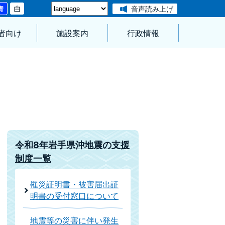
音声読み上げ
者向け
施設案内
行政情報
令和8年岩手県沖地震の支援
制度一覧
罹災証明書・被害届出証
明書の受付窓口について
地震等の災害に伴い発生