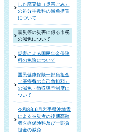
した廃棄物（災害ごみ）
の処分手数料の減免措置
について
震災等の災害に係る市税
の減免について
災害による国民年金保険
料の免除について
国民健康保険一部負担金
（医療費の自己負担額）
の減免・徴収猶予制度に
ついて
令和8年6月岩手県沖地震
による被災者の後期高齢
者医療保険料及び一部負
担金の減免