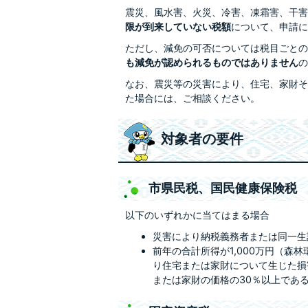
震災、風水害、火災、冷害、凍霜害、干害
限が到来していない税額
について、申請に
ただし、減免の可否については税目ごとの
も減免が認められるものではありません
の
なお、震災等の災害により、住宅、家財そ
た場合には、ご相談ください。
対象者の要件
市県民税、国民健康保険税
以下のいずれかに当てはまる場合
災害により納税義務者または同一生
前年の合計所得が1,000万円（森
り住宅または家財について生じた損
または家財の価格の30％以上であ