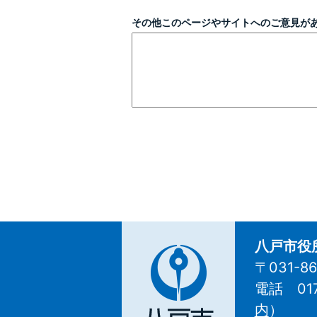
その他このページやサイトへのご意見が
八戸市役
〒031-
電話 01
八
内
）